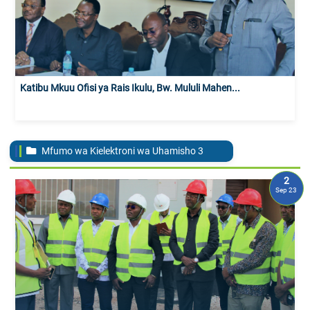
Katibu Mkuu Ofisi ya Rais Ikulu, Bw. Mululi Mahen...
Mfumo wa Kielektroni wa Uhamisho
3
2
Sep 23