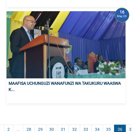
16
May 23
MAAFISA UCHUNGUZI WANAFUNZI WA TAKUKURU WAASWA
K...
1
2
...
28
29
30
31
32
33
34
35
36
3