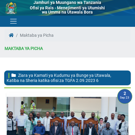
Jamhuri ya Muungano wa Tanzania
Ofisi ya Rais - Menejimenti ya Utumishi
wa Umma na Utawala Bora
Maktaba ya Picha
MAKTABA YA PICHA
Ziara ya Kamati ya Kudumu ya Bunge ya Utawala,
Katiba na Sheria katika ofisi za TGFA 2.09.2023
6
2
Sep 23