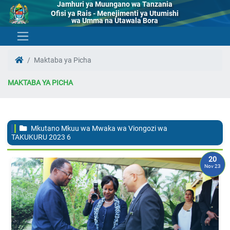
Jamhuri ya Muungano wa Tanzania
Ofisi ya Rais - Menejimenti ya Utumishi
wa Umma na Utawala Bora
Maktaba ya Picha
MAKTABA YA PICHA
Mkutano Mkuu wa Mwaka wa Viongozi wa
TAKUKURU 2023
6
20
Nov 23