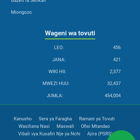
Gazeti la Serikali
Miongozo
Wageni wa tovuti
LEO:
456
JANA:
421
WIKI HII:
2,377
MWEZI HUU:
32,437
JUMLA:
454,004
Kanusho
Sera ya Faragha
Ramani ya Tovuti
Wasiliana Nasi
Maswali
Ofisi Mtandao
Vibali vya Kusafiri Nje ya Nchi
Ajira (PSRS)