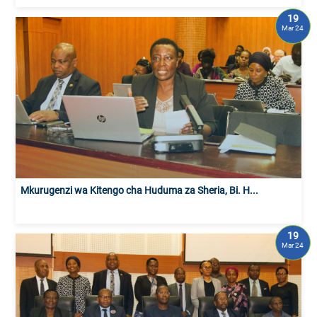
19
Mar 24
Mkurugenzi wa Kitengo cha Huduma za Sheria, Bi. H...
19
Mar 24