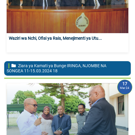
Waziri wa Nchi, Ofisi ya Rais, Menejimenti ya Utu...
Ziara ya Kamati ya Bunge IRINGA, NJOMBE NA
SONGEA 11-15.03.2024
18
17
Mar 24