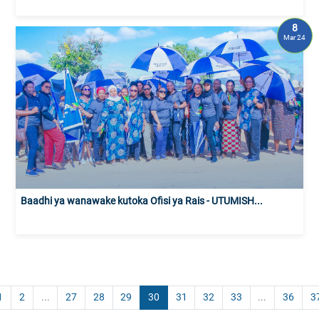
8
Mar 24
Baadhi ya wanawake kutoka Ofisi ya Rais - UTUMISH...
1
2
...
27
28
29
30
31
32
33
...
36
3