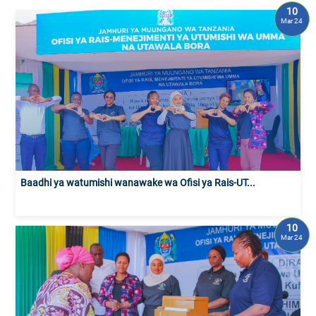
10
Mar 24
Baadhi ya watumishi wanawake wa Ofisi ya Rais-UT...
10
Mar 24