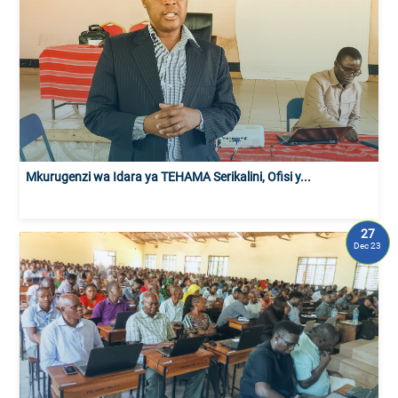
Mkurugenzi wa Idara ya TEHAMA Serikalini, Ofisi y...
27
Dec 23