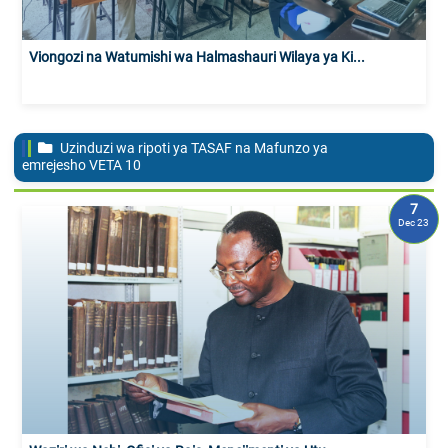
Viongozi na Watumishi wa Halmashauri Wilaya ya Ki...
Uzinduzi wa ripoti ya TASAF na Mafunzo ya
emrejesho VETA
10
7
Dec 23