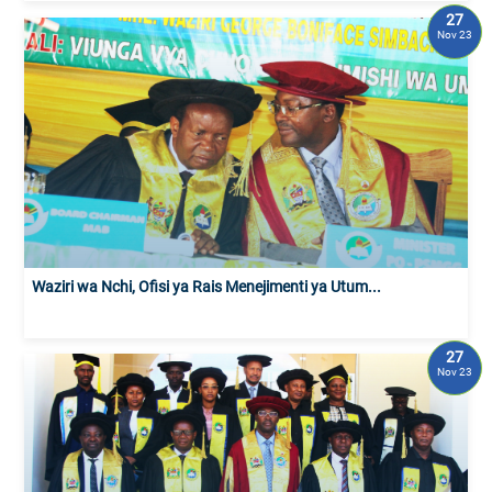
27
Nov 23
Waziri wa Nchi, Ofisi ya Rais Menejimenti ya Utum...
27
Nov 23