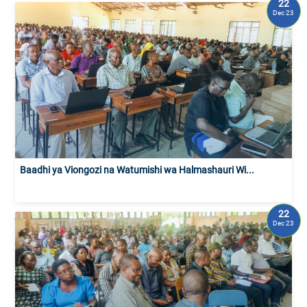
22
Dec 23
Baadhi ya Viongozi na Watumishi wa Halmashauri Wi...
22
Dec 23