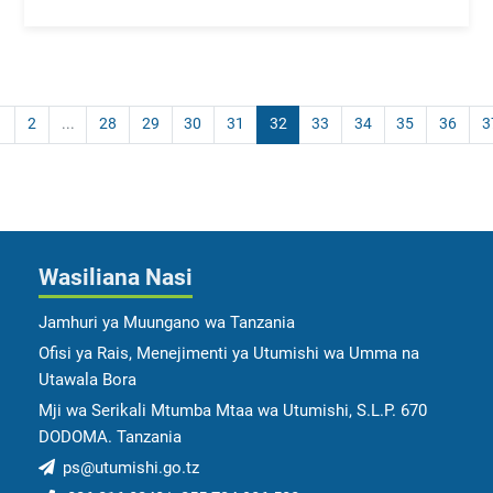
1
2
...
28
29
30
31
32
33
34
35
36
3
Wasiliana Nasi
Jamhuri ya Muungano wa Tanzania
Ofisi ya Rais, Menejimenti ya Utumishi wa Umma na
Utawala Bora
Mji wa Serikali Mtumba Mtaa wa Utumishi, S.L.P. 670
DODOMA. Tanzania
ps@utumishi.go.tz