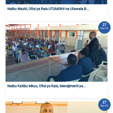
Naibu Waziri, Ofisi ya Rais UTUMISHI na Utawala B...
27
Dec 23
Naibu Katibu Mkuu, Ofisi ya Rais, Menejimenti ya...
27
Dec 23