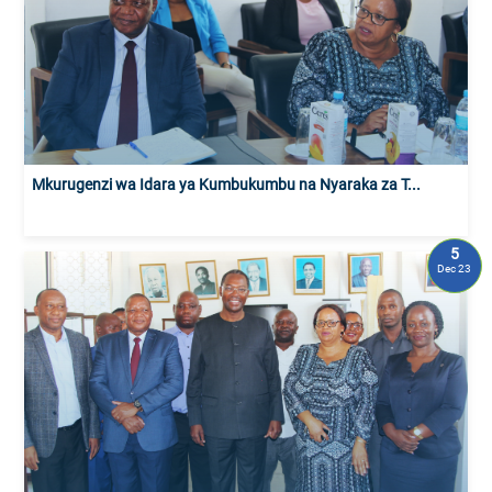
Mkurugenzi wa Idara ya Kumbukumbu na Nyaraka za T...
5
Dec 23