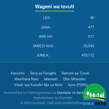
Wageni wa tovuti
LEO:
40
JANA:
477
WIKI HII:
517
MWEZI HUU:
33,545
JUMLA:
455,112
Kanusho
Sera ya Faragha
Ramani ya Tovuti
Wasiliana Nasi
Maswali
Ofisi Mtandao
Vibali vya Kusafiri Nje ya Nchi
Ajira (PSRS)
Imesanifiwa na Imetengenezwa na
Mamlaka Ya Serikali Mtandao
Huendeshwa na Utumishi
© 2026 Utumishi, Haki zote zimehifadhiwa.