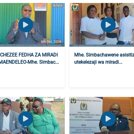
6th Oct, 2024
4th Oc
CHEZEE FEDHA ZA MIRADI
Mhe. Simbachawene asisiti
MAENDELEO-Mhe. Simbac...
utekelezaji wa miradi...