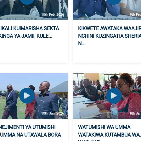
10th Feb, 2026
9th Fe
IKALI KUIMARISHA SEKTA
KIKWETE AWATAKA WAAJIR
KINGA YA JAMII, KULE...
NCHINI KUZINGATIA SHERI
N...
10th Jan, 2026
8th Ja
EJIMENTI YA UTUMISHI
WATUMISHI WA UMMA
 UMMA NA UTAWALA BORA
WATAKIWA KUTAMBUA WAJ