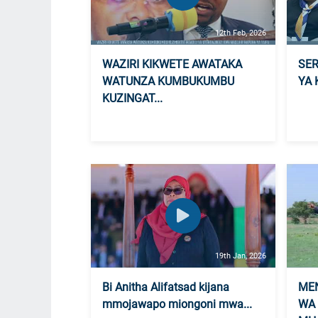
12th Feb, 2026
WAZIRI KIKWETE AWATAKA
SER
WATUNZA KUMBUKUMBU
YA 
KUZINGAT...
19th Jan, 2026
Bi Anitha Alifatsad kijana
MEN
mmojawapo miongoni mwa...
WA