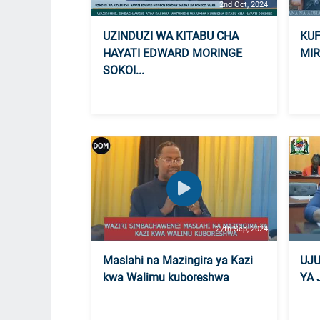
2nd Oct, 2024
UZINDUZI WA KITABU CHA
KUF
HAYATI EDWARD MORINGE
MIR
SOKOI...
27th Sep, 2024
Maslahi na Mazingira ya Kazi
UJ
kwa Walimu kuboreshwa
YA 