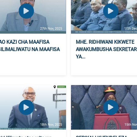
27th Nov, 2025
11th Dec
AO KAZI CHA MAAFISA
MHE. RIDHIWANI KIKWETE
ILIMALIWATU NA MAAFISA
AWAKUMBUSHA SEKRETARI
YA...
18th Nov, 2025
15th No