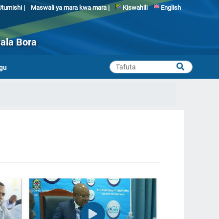
tumishi |
Maswali ya mara kwa mara |
Kiswahili
English
ala Bora
gu