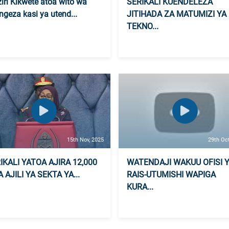
iri Kikwete atoa wito wa
SERIKALI KUENDELEZA
ngeza kasi ya utend...
JITIHADA ZA MATUMIZI YA
TEKNO...
15th Nov, 2025
29th Oc
IKALI YATOA AJIRA 12,000
WATENDAJI WAKUU OFISI 
 AJILI YA SEKTA YA...
RAIS-UTUMISHI WAPIGA
KURA...