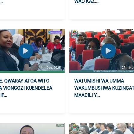
..
WAO KAZ...
11th Dec, 2025
27th No
. QWARAY ATOA WITO
WATUMISHI WA UMMA
 VIONGOZI KUENDELEA
WAKUMBUSHWA KUZINGAT
F...
MAADILI Y...