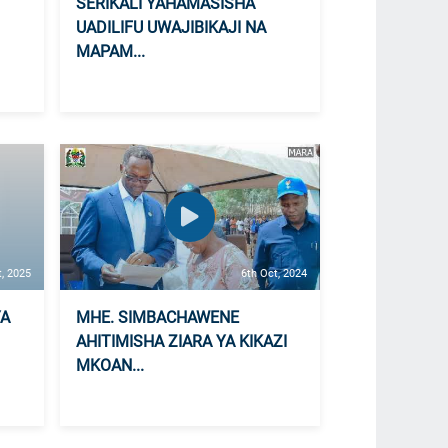
SERIKALI YAHAMASISHA
UADILIFU UWAJIBIKAJI NA
MAPAM...
t, 2025
6th Oct, 2024
YA
MHE. SIMBACHAWENE
AHITIMISHA ZIARA YA KIKAZI
MKOAN...