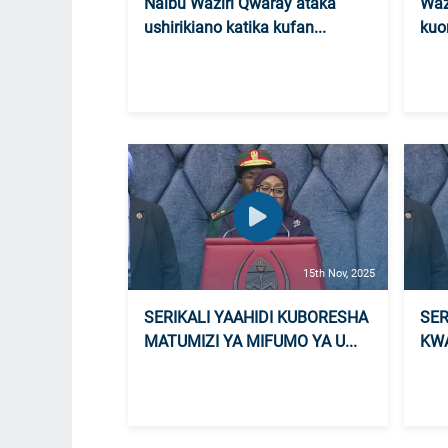
Naibu Waziri Qwaray ataka
Waz
ushirikiano katika kufan...
kuo
15th Nov, 2025
SERIKALI YAAHIDI KUBORESHA
SER
MATUMIZI YA MIFUMO YA U...
KWA