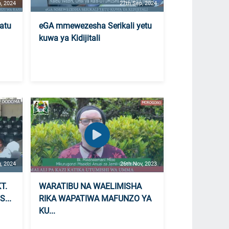
, 2024
27th Sep, 2024
atu
eGA mmewezesha Serikali yetu
kuwa ya Kidijitali
, 2024
26th Nov, 2023
T.
WARATIBU NA WAELIMISHA
...
RIKA WAPATIWA MAFUNZO YA
KU...