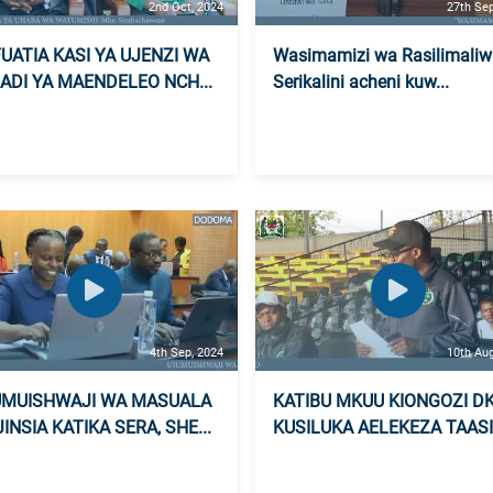
2nd Oct, 2024
27th Sep
UATIA KASI YA UJENZI WA
Wasimamizi wa Rasilimaliw
ADI YA MAENDELEO NCH...
Serikalini acheni kuw...
4th Sep, 2024
10th Aug
UMUISHWAJI WA MASUALA
KATIBU MKUU KIONGOZI DK
JINSIA KATIKA SERA, SHE...
KUSILUKA AELEKEZA TAASIS