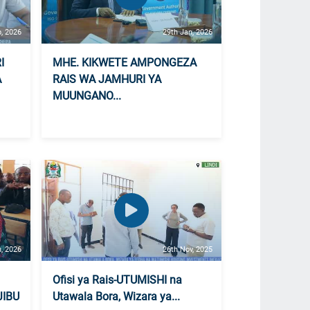
b, 2026
29th Jan, 2026
I
MHE. KIKWETE AMPONGEZA
A
RAIS WA JAMHURI YA
MUUNGANO...
n, 2026
26th Nov, 2025
Ofisi ya Rais-UTUMISHI na
IBU
Utawala Bora, Wizara ya...