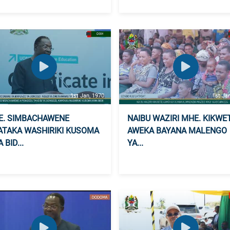
1st Jan, 1970
1st Ja
E. SIMBACHAWENE
NAIBU WAZIRI MHE. KIKWE
TAKA WASHIRIKI KUSOMA
AWEKA BAYANA MALENGO
 BID...
YA...