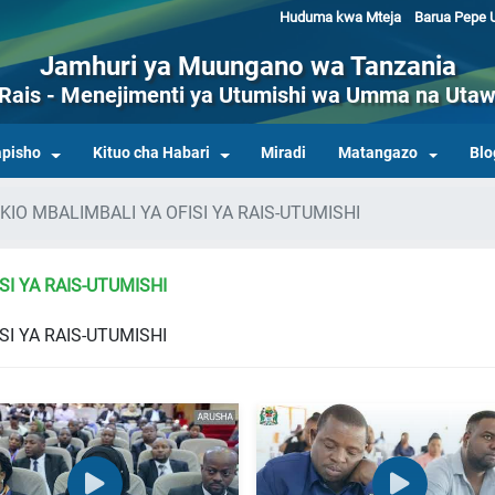
Huduma kwa Mteja
Barua Pepe U
Jamhuri ya Muungano wa Tanzania
a Rais - Menejimenti ya Utumishi wa Umma na Utaw
pisho
Kituo cha Habari
Miradi
Matangazo
Blo
KIO MBALIMBALI YA OFISI YA RAIS-UTUMISHI
SI YA RAIS-UTUMISHI
SI YA RAIS-UTUMISHI