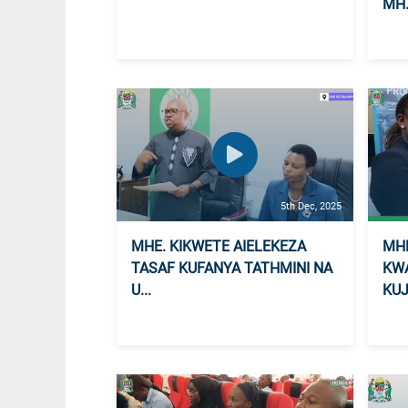
MH.
5th Dec, 2025
MHE. KIKWETE AIELEKEZA
MHE
TASAF KUFANYA TATHMINI NA
KWA
U...
KUJI