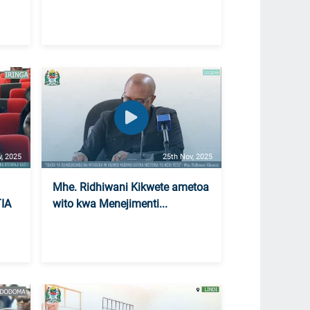
v, 2025
25th Nov, 2025
Mhe. Ridhiwani Kikwete ametoa
IA
wito kwa Menejimenti...