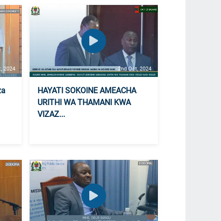
t, 2024
2nd Oct, 2024
za
HAYATI SOKOINE AMEACHA
URITHI WA THAMANI KWA
VIZAZ...