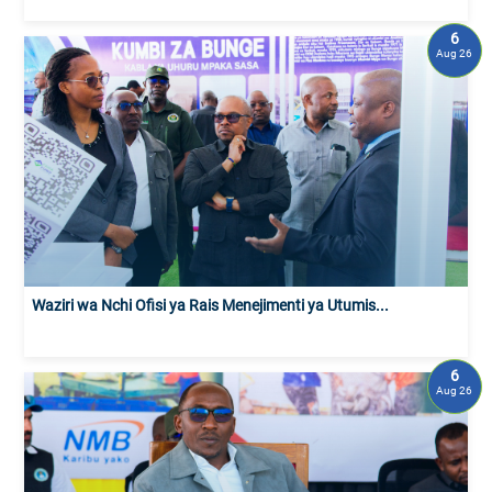
6
Aug 26
Waziri wa Nchi Ofisi ya Rais Menejimenti ya Utumis...
6
Aug 26