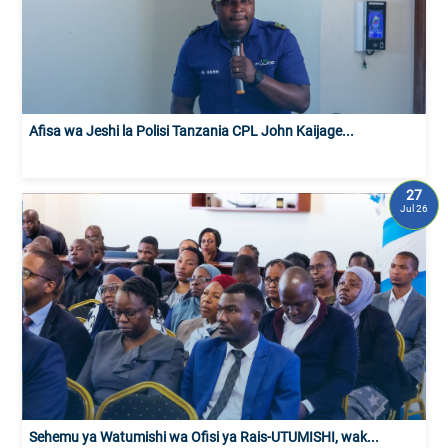
Afisa wa Jeshi la Polisi Tanzania CPL John Kaijage...
27
Jul 26
Sehemu ya Watumishi wa Ofisi ya Rais-UTUMISHI, wak...