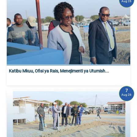
Aug 26
Katibu Mkuu, Ofisi ya Rais, Menejimenti ya Utumish...
7
Aug 26