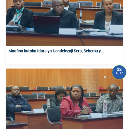
Maafisa kutoka Idara ya Uendelezaji Sera, Sehemu y...
22
Jul 26