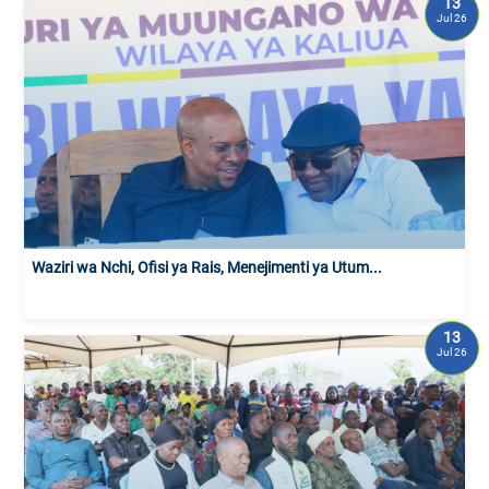
13
Jul 26
Waziri wa Nchi, Ofisi ya Rais, Menejimenti ya Utum...
13
Jul 26