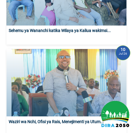
Sehemu ya Wananchi katika Wilaya ya Kaliua wakimsi...
10
Jul 26
Waziri wa Nchi, Ofisi ya Rais, Menejimenti ya Utum...