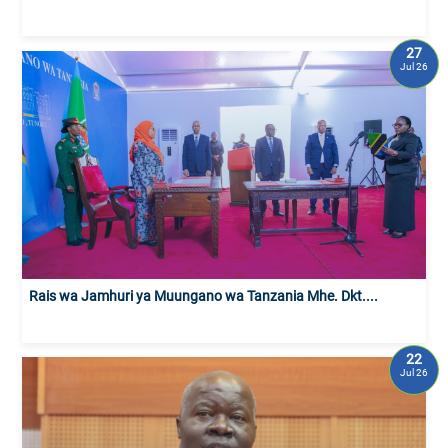
27
Jul 26
Rais wa Jamhuri ya Muungano wa Tanzania Mhe. Dkt....
22
Jul 26