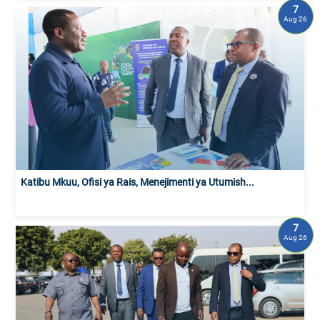
7
Aug 26
Katibu Mkuu, Ofisi ya Rais, Menejimenti ya Utumish...
7
Aug 26