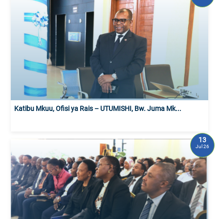
Katibu Mkuu, Ofisi ya Rais – UTUMISHI, Bw. Juma Mk...
13
Jul 26