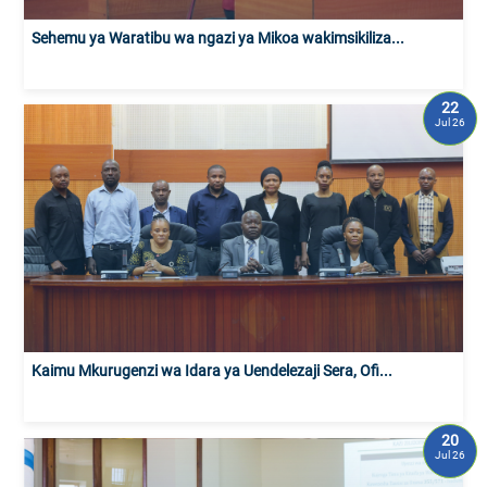
Sehemu ya Waratibu wa ngazi ya Mikoa wakimsikiliza...
22
Jul 26
Kaimu Mkurugenzi wa Idara ya Uendelezaji Sera, Ofi...
20
Jul 26