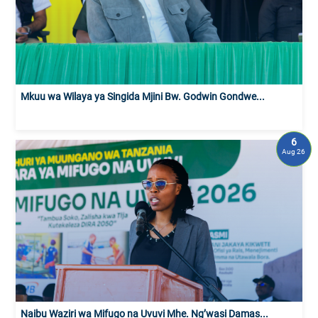
Mkuu wa Wilaya ya Singida Mjini Bw. Godwin Gondwe...
6
Aug 26
Naibu Waziri wa Mifugo na Uvuvi Mhe. Ng’wasi Damas...