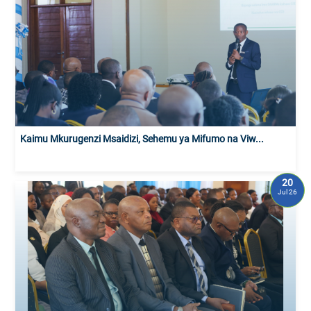
Kaimu Mkurugenzi Msaidizi, Sehemu ya Mifumo na Viw...
20
Jul 26