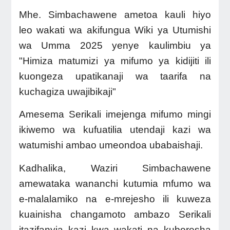
Mhe. Simbachawene ametoa kauli hiyo
leo wakati wa akifungua Wiki ya Utumishi
wa Umma 2025 yenye kaulimbiu ya
"Himiza matumizi ya mifumo ya kidijiti ili
kuongeza upatikanaji wa taarifa na
kuchagiza uwajibikaji"
Amesema Serikali imejenga mifumo mingi
ikiwemo wa kufuatilia utendaji kazi wa
watumishi ambao umeondoa ubabaishaji.
Kadhalika, Waziri Simbachawene
amewataka wananchi kutumia mfumo wa
e-malalamiko na e-mrejesho ili kuweza
kuainisha changamoto ambazo Serikali
itazifanyia kazi kwa wakati na kuboresha