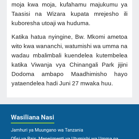
moja kwa moja, kufahamu majukumu ya
Taasisi na Wizara kupata mrejesho ili
kuboresha utoaji wa huduma.
Katika hatua nyingine, Bw. Mkomi ametoa
wito kwa wananchi, watumishi wa umma na
wadau mbalimbali kuendelea kutembelea
katika Viwanja vya Chinangali Park jijini
Dodoma ambapo Maadhimisho hayo
yataendelea hadi Juni 27 mwaka huu.
Wasiliana Nasi
Jamhuri ya Muungano wa Tanzania
Ofisi ya Rais, Menejimenti ya Utumishi wa Umma na