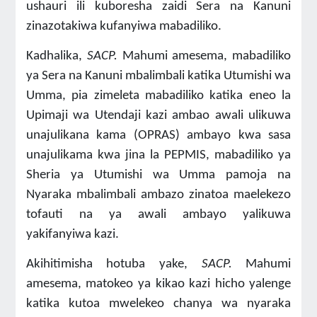
ushauri ili kuboresha zaidi Sera na Kanuni
zinazotakiwa kufanyiwa mabadiliko.
Kadhalika,
SACP.
Mahumi
amesema, mabadiliko
ya Sera na Kanuni mbalimbali katika Utumishi wa
Umma, pia zimeleta mabadiliko katika eneo la
Upimaji wa Utendaji kazi ambao awali ulikuwa
unajulikana kama (OPRAS) ambayo kwa sasa
unajulikama kwa jina la PEPMIS, mabadiliko ya
Sheria ya Utumishi wa Umma pamoja na
Nyaraka mbalimbali ambazo zinatoa maelekezo
tofauti na ya awali ambayo yalikuwa
yakifanyiwa kazi.
Akihitimisha hotuba yake,
SACP.
Mahumi
amesema, matokeo ya kikao kazi hicho yalenge
katika kutoa mwelekeo chanya wa nyaraka