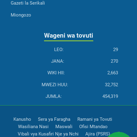
Gazeti la Serikali
Miongozo
Wageni wa tovuti
LEO:
29
JANA:
270
WIKI HII:
2,663
MWEZI HUU:
32,752
JUMLA:
454,319
Kanusho
Sera ya Faragha
Ramani ya Tovuti
Wasiliana Nasi
Maswali
Ofisi Mtandao
Vibali vya Kusafiri Nje ya Nchi
Ajira (PSRS)