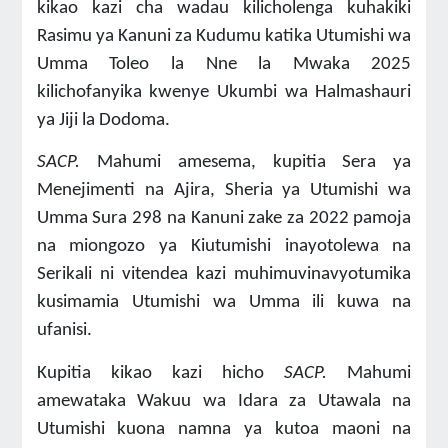
kikao kazi cha wadau kilicholenga kuhakiki
Rasimu ya Kanuni za Kudumu katika Utumishi wa
Umma Toleo la Nne la Mwaka 2025
kilichofanyika kwenye Ukumbi wa Halmashauri
ya Jiji la Dodoma.
SACP.
Mahumi
amesema,
kupitia Sera ya
Menejimenti na Ajira, Sheria ya Utumishi wa
Umma Sura 298 na Kanuni zake za 2022 pamoja
na miongozo ya Kiutumishi inayotolewa na
Serikali ni vitendea kazi muhimuvinavyotumika
kusimamia Utumishi wa Umma ili kuwa na
ufanisi.
Kupitia kikao kazi hicho
SACP.
Mahumi
amewataka Wakuu wa Idara za Utawala na
Utumishi kuona namna ya kutoa maoni na