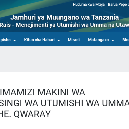
Huduma kwa Mteja
Barua Pepe U
Jamhuri ya Muungano wa Tanzania
a Rais - Menejimenti ya Utumishi wa Umma na Utaw
pisho
Kituo cha Habari
Miradi
Matangazo
Blo
IMAMIZI MAKINI WA
MSINGI WA UTUMISHI WA UMM
HE. QWARAY