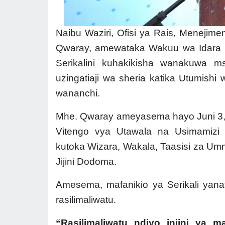
Naibu Waziri, Ofisi ya Rais, Meneji
Qwaray, amewataka Wakuu wa Idara n
Serikalini kuhakikisha wanakuwa ms
uzingatiaji wa sheria katika Utumish
wananchi.
Mhe. Qwaray ameyasema hayo Juni 3, 
Vitengo vya Utawala na Usimamizi wa
kutoka Wizara, Wakala, Taasisi za Umm
Jijini Dodoma.
Amesema, mafanikio ya Serikali ya
rasilimaliwatu.
“Rasilimaliwatu ndiyo injini ya 