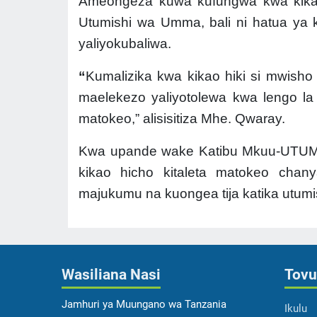
Ameongeza kuwa kufungwa kwa kikao
Utumishi wa Umma, bali ni hatua ya
yaliyokubaliwa.
“
Kumalizika kwa kikao hiki si mwisho
maelekezo yaliyotolewa kwa lengo la
matokeo,” alisisitiza Mhe.
Qwaray.
Kwa upande wake Katibu Mkuu-UTUMI
kikao hicho kitaleta matokeo chan
majukumu na kuongea tija katika utum
Wasiliana Nasi
Tovu
Jamhuri ya Muungano wa Tanzania
Ikulu