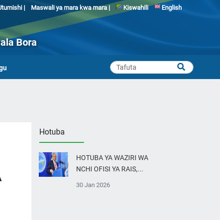
tumishi |
Maswali ya mara kwa mara |
Kiswahili
English
ala Bora
gu
Hotuba
HOTUBA YA WAZIRI WA
NCHI OFISI YA RAIS,...
A
30 Jan 2026