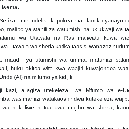
lisema.
Serikali imeendelea kupokea malalamiko yanayoh
 malipo ya stahili za watumishi na ukiukwaji wa ta
aalamu wa Utawala na Rasilimaliwatu kuwa was
 wa utawala wa sheria katika taasisi wanazozihudum
tia maadili ya utumishi wa umma, matumizi sala
rikali, huku akitoa wito kwa waajiri kuwajengea wat
nde (AI) na mifumo ya kidijiti.
i kazi, aliagiza utekelezaji wa Mfumo wa e-Ute
amba wasimamizi watakaoshindwa kutekeleza waji
i wachukuliwe hatua kwa mujibu wa sheria, kanu