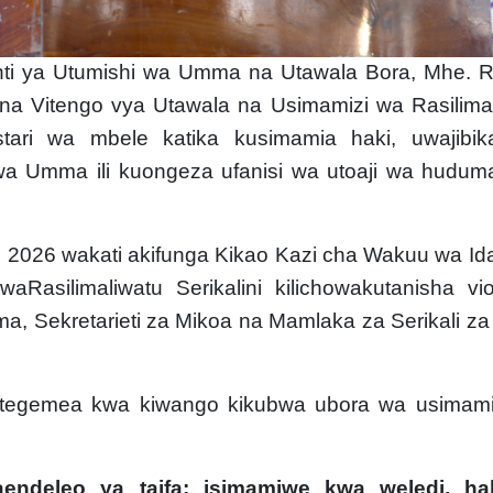
menti ya Utumishi wa Umma na Utawala Bora, Mhe. 
a Vitengo vya Utawala na Usimamizi wa Rasilima
tari wa mbele katika kusimamia haki, uwajibika
i wa Umma ili kuongeza ufanisi wa utoaji wa hudu
2026 wakati akifunga Kikao Kazi cha Wakuu wa Id
Rasilimaliwatu Serikalini kilichowakutanisha vi
a, Sekretarieti za Mikoa na Mamlaka za Serikali za
nategemea kwa kiwango kikubwa ubora wa usimami
maendeleo ya taifa; isimamiwe kwa weledi, ha