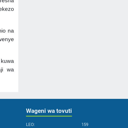
resha
lekezo
mio na
 wenye
 kuwa
ji wa
Wageni wa tovuti
LEO:
159