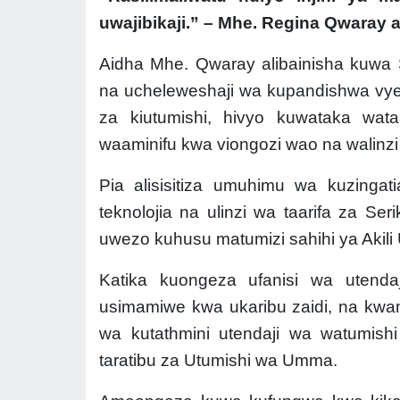
uwajibikaji.” – Mhe.
Regina Qwaray a
Aidha Mhe. Qwaray alibainisha kuwa 
na ucheleweshaji wa kupandishwa vyeo,
za kiutumishi, hivyo kuwataka wat
waaminifu kwa viongozi wao na walinzi
Pia alisisitiza umuhimu wa kuzinga
teknolojia na ulinzi wa taarifa za Se
uwezo kuhusu matumizi sahihi ya Akili U
Katika kuongeza ufanisi wa utendaj
usimamiwe kwa ukaribu zaidi, na kw
wa kutathmini utendaji wa watumish
taratibu za Utumishi wa Umma.