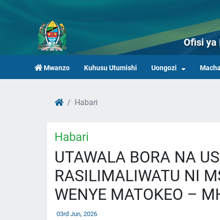
Ofisi y
Mwanzo
Kuhusu Utumishi
Uongozi
Macha
Habari
Habari
UTAWALA BORA NA US
RASILIMALIWATU NI 
WENYE MATOKEO – M
03rd Jun, 2026