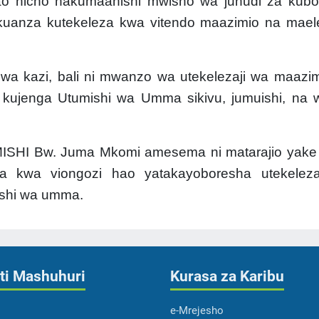
 hicho hakumaanishi mwisho wa juhudi za kubo
 kuanza kutekeleza kwa vitendo maazimio na mae
 wa kazi, bali ni mwanzo wa utekelezaji wa maazi
 kujenga Utumishi wa Umma sikivu, jumuishi, na
SHI Bw. Juma Mkomi amesema ni matarajio yake
ya kwa viongozi hao yatakayoboresha utekeleza
ishi wa umma.
ti Mashuhuri
Kurasa za Karibu
e-Mrejesho