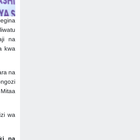
Regina
liwatu
ji na
ma kwa
ara na
ongozi
 Mitaa
zi wa
ki na