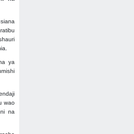
usiana
ratibu
hauri
ia.
ma ya
umishi
ndaji
bu wao
ni na