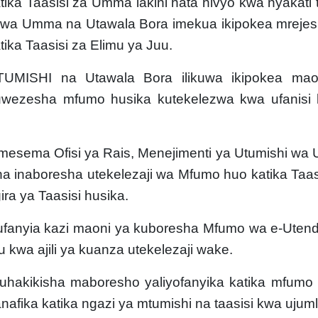
ika Taasisi za Umma lakini hata hivyo kwa nyakati t
i wa Umma
na Utawala Bora imekua ikipokea mreje
ika Taasisi za Elimu ya Juu.
UTUMISHI na Utawala Bora ilikuwa ikipokea mao
uwezesha mfumo husika kutekelezwa kwa ufanisi 
mesema Ofisi ya Rais,
Menejimenti ya Utumishi w
a inaboresha utekelezaji wa Mfumo huo katika Taas
ra ya Taasisi husika.
a kufanyia kazi maoni ya kuboresha Mfumo wa e-Utend
 kwa ajili ya kuanza utekelezaji wake
.
uhakikisha maboresho yaliyofanyika katika mfumo
afika katika ngazi ya mtumishi na taasisi kwa ujuml