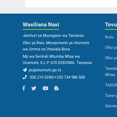
Wasiliana Nasi
Tovu
Jamhuri ya Muungano wa Tanzania
Ikulu
Ofisi ya Rais, Menejimenti ya Utumishi
Ofisi 
wa Umma na Utawala Bora
Mji wa Serikali Mtumba Mtaa wa
Ofisi 
Utumishi, S.L.P. 670 DODOMA. Tanzania
Tawala
ps@utumishi.go.tz
Mitaa
026 216 0240/+255 734 986 508
TAKU
Tume 
Sekreta