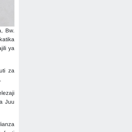
a, Bw.
katika
ili ya
uti za
.
lezaji
ya Juu
lianza