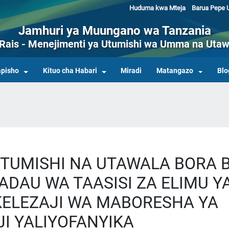
Huduma kwa Mteja
Barua Pepe U
Jamhuri ya Muungano wa Tanzania
a Rais - Menejimenti ya Utumishi wa Umma na Utaw
pisho
Kituo cha Habari
Miradi
Matangazo
Blo
UTUMISHI NA UTAWALA BORA 
DAU WA TAASISI ZA ELIMU Y
ELEZAJI WA MABORESHA YA
I YALIYOFANYIKA