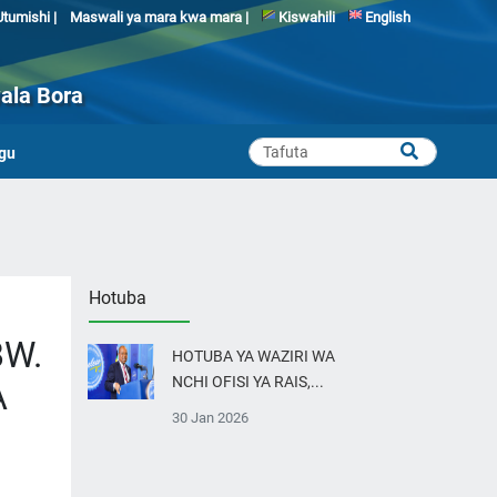
tumishi |
Maswali ya mara kwa mara |
Kiswahili
English
ala Bora
gu
Hotuba
BW.
HOTUBA YA WAZIRI WA
NCHI OFISI YA RAIS,...
A
30 Jan 2026