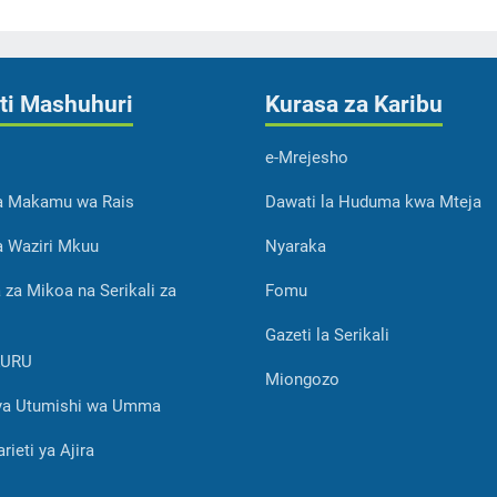
ti Mashuhuri
Kurasa za Karibu
e-Mrejesho
ya Makamu wa Rais
Dawati la Huduma kwa Mteja
ya Waziri Mkuu
Nyaraka
 za Mikoa na Serikali za
Fomu
Gazeti la Serikali
KURU
Miongozo
ya Utumishi wa Umma
rieti ya Ajira