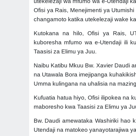
utekelezaji wa mfumo wa e-Utendaji kat
Ofisi ya Rais,
Menejimenti ya Utumish
changamoto katika utekelezaji wake kat
Kutokana na hilo, Ofisi ya Rais, 
kuboresha mfumo wa e-Utendaji ili k
Taasisi za Elimu ya Juu.
Naibu Katibu Mkuu Bw. Xavier Daudi a
na Utawala Bora imejipanga kuhakikish
Umma kulingana na uhalisia na mazingi
Kufuatia hatua hiyo, Ofisi ilipokea n
maboresho kwa Taasisi za Elimu ya Juu
Bw.
Daudi amewataka Washiriki hao k
Utendaji na matokeo yanayotarajiwa yan