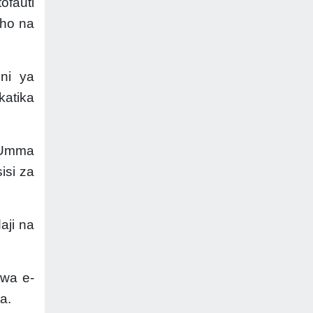
ofauti
sho na
ni ya
katika
a Umma
isi za
aji na
 wa e-
a.