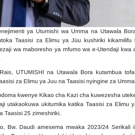
Menejimenti ya Utumishi wa Umma na Utawala Bor
oka Taasisi za Elimu ya Jùu kushiriki kikamilifu 
ezaji wa maboresho ya mfumo wa e-Utendaji
kwa aj
.
a Rais, UTUMISHI na Utawala Bora kutambua tofa
Taasisi za Elimu ya Juu na Taasisi nyingine za Umma
i Dodoma kwenye Kikao cha Kazi cha kuwezesha uteke
 utakaokuwa ukitumika katika Taasisi za Elimu 
ya Taasisi
25
zimeshiriki.
uo, Bw. Daudi amesema
m
waka 2023/24 Serikali i