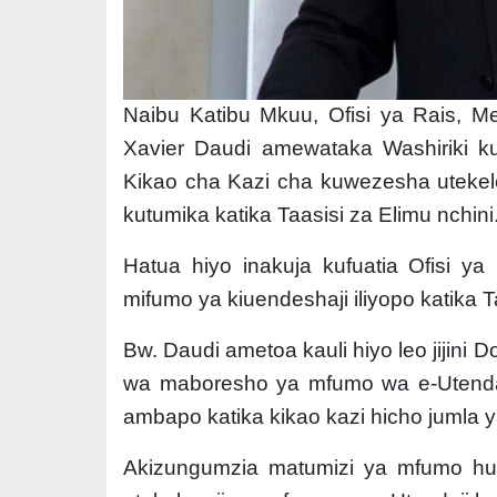
Naibu Katibu Mkuu, Ofisi ya Rais, 
Xavier Daudi amewataka Washiriki kut
Kikao cha Kazi cha kuwezesha utekel
kutumika
katika Taasisi za Elimu nchini
Hatua hiyo inakuja kufuatia Ofisi y
mifumo ya kiuendeshaji iliyopo katika 
Bw. Daudi ametoa kauli hiyo leo jijin
wa maboresho ya mfumo wa e-Utendaji
ambapo katika kikao kazi hicho jumla 
Akizungumzia matumizi ya mfumo h