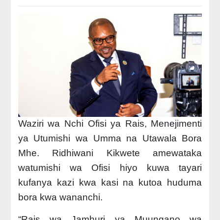
Waziri wa Nchi Ofisi ya Rais, Menejimenti
ya Utumishi wa Umma na Utawala Bora
Mhe.
Ridhiwani Kikwete
amewataka
watumishi wa Ofisi hiyo kuwa tayari
kufanya kazi kwa kasi na kutoa huduma
bora kwa wananchi.
“Rais wa Jamhuri ya Muungano wa