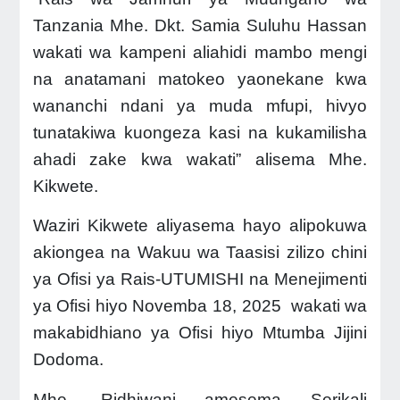
Tanzania Mhe. Dkt. Samia Suluhu Hassan
wakati wa kampeni aliahidi mambo mengi
na anatamani matokeo yaonekane kwa
wananchi ndani ya muda mfupi, hivyo
tunatakiwa kuongeza kasi na kukamilisha
ahadi zake kwa wakati” alisema Mhe.
Kikwete.
Waziri Kikwete aliyasema hayo alipokuwa
akiongea na Wakuu wa Taasisi zilizo chini
ya Ofisi ya Rais-UTUMISHI na Menejimenti
ya Ofisi hiyo Novemba 18, 2025 wakati wa
makabidhiano ya Ofisi hiyo Mtumba Jijini
Dodoma.
Mhe. Ridhiwani amesema Serikali