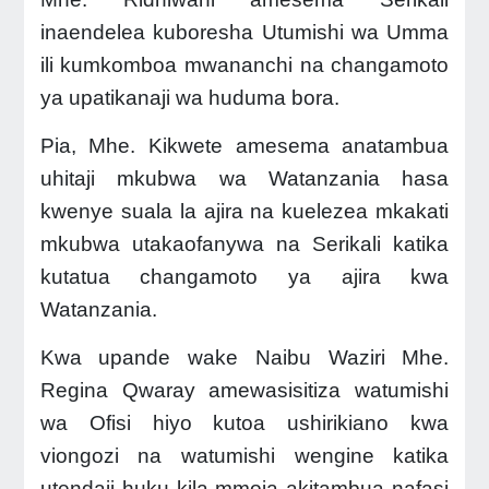
inaendelea kuboresha Utumishi wa Umma
ili kumkomboa mwananchi na changamoto
ya upatikanaji wa huduma bora.
Pia, Mhe. Kikwete amesema anatambua
uhitaji mkubwa wa Watanzania hasa
kwenye suala la ajira na kuelezea mkakati
mkubwa utakaofanywa na Serikali katika
kutatua changamoto ya ajira kwa
Watanzania.
Kwa upande wake Naibu Waziri Mhe.
Regina Qwaray amewasisitiza watumishi
wa Ofisi hiyo kutoa ushirikiano kwa
viongozi na watumishi wengine katika
utendaji huku kila mmoja akitambua nafasi