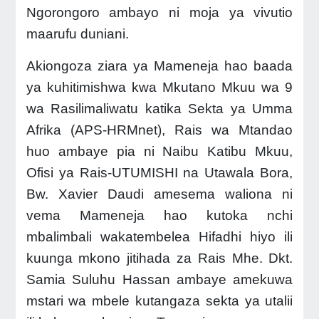
Ngorongoro ambayo ni moja ya vivutio
maarufu duniani.
Akiongoza ziara ya Mameneja hao baada
ya kuhitimishwa kwa Mkutano Mkuu wa 9
wa Rasilimaliwatu katika Sekta ya Umma
Afrika (APS-HRMnet), Rais wa Mtandao
huo ambaye pia ni Naibu Katibu Mkuu,
Ofisi ya Rais-UTUMISHI na Utawala Bora,
Bw. Xavier Daudi
amesema waliona ni
vema Mameneja hao kutoka nchi
mbalimbali wakatembelea Hifadhi hiyo ili
kuunga mkono jitihada za Rais Mhe. Dkt.
Samia Suluhu Hassan ambaye amekuwa
mstari wa mbele kutangaza sekta ya utalii