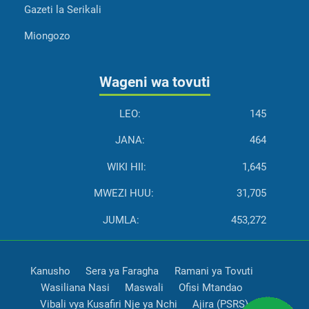
Gazeti la Serikali
Miongozo
Wageni wa tovuti
LEO:
145
JANA:
464
WIKI HII:
1,645
MWEZI HUU:
31,705
JUMLA:
453,272
Kanusho
Sera ya Faragha
Ramani ya Tovuti
Wasiliana Nasi
Maswali
Ofisi Mtandao
Vibali vya Kusafiri Nje ya Nchi
Ajira (PSRS)