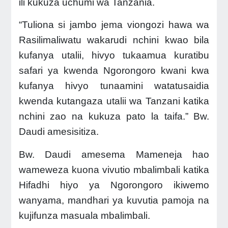
ili kukuza uchumi wa Tanzania.
“Tuliona si jambo jema viongozi hawa wa
Rasilimaliwatu wakarudi nchini kwao bila
kufanya utalii, hivyo tukaamua kuratibu
safari ya kwenda Ngorongoro kwani kwa
kufanya hivyo tunaamini watatusaidia
kwenda kutangaza utalii wa Tanzani katika
nchini zao na kukuza pato la taifa.” Bw.
Daudi amesisitiza.
Bw. Daudi amesema Mameneja hao
wameweza
kuona vivutio mbalimbali katika
Hifadhi hiyo ya Ngorongoro ikiwemo
wanyama, mandhari ya kuvutia pamoja na
kujifunza masuala mbalimbali
.