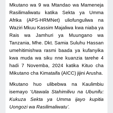
Mkutano wa 9 wa Mtandao wa Mameneja
Rasilimaliwatu katika Sekta ya Umma
Afrika (APS-HRMNet) uliofunguliwa na
Waziri Mkuu Kassim Majaliwa kwa niaba ya
Rais wa Jamhuri ya Muungano
wa
Tanzania
, Mhe. Dkt. Samia Suluhu Hassan
umehitimishwa rasmi baada ya kufanyika
kwa muda wa siku nne kuanzia tarehe 4
hadi 7 Novemba, 2024 katika Kituo cha
Mikutano cha Kimataifa (AICC) jijini Arusha.
Mkutano huo ulibebwa na Kaulimbiu
isemayo ‘
Utawala Stahimilivu na Ubunifu:
Kukuza Sekta ya Umma ijayo kupitia
Uongozi wa Rasilimaliwatu’.