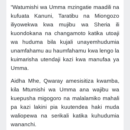
“Watumishi wa Umma mzingatie maadili na
kufuata Kanuni, Taratibu na Miongozo
iliyowekwa kwa mujibu wa Sheria ili
kuondokana na changamoto katika utoaji
wa huduma bila kujali unayemhudumia
unamfahamu au haumfahamu kwa lengo la
kuimarisha utendaji kazi kwa manufaa ya
Umma.
Aidha Mhe, Qwaray amesisitiza kwamba,
kila Mtumishi wa Umma ana wajibu wa
kuepusha migogoro na malalamiko mahali
pa kazi lakini pia kuutendea haki muda
waliopewa na serikali katika kuhudumia
wananchi.