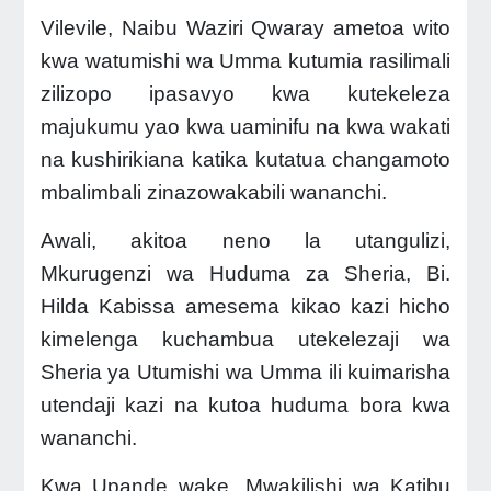
Vilevile, Naibu Waziri Qwaray ametoa wito
kwa watumishi wa Umma kutumia rasilimali
zilizopo ipasavyo kwa kutekeleza
majukumu yao kwa uaminifu na kwa wakati
na kushirikiana katika kutatua changamoto
mbalimbali zinazowakabili wananchi.
Awali, akitoa neno la utangulizi,
Mkurugenzi wa Huduma za Sheria, Bi.
Hilda Kabissa amesema kikao kazi hicho
kimelenga kuchambua utekelezaji wa
Sheria ya Utumishi wa Umma ili kuimarisha
utendaji kazi na kutoa huduma bora kwa
wananchi.
Kwa Upande wake, Mwakilishi wa Katibu