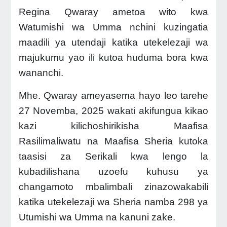
Regina Qwaray ametoa wito kwa
Watumishi wa Umma nchini kuzingatia
maadili ya utendaji katika utekelezaji wa
majukumu yao ili kutoa huduma bora kwa
wananchi.
Mhe. Qwaray ameyasema hayo leo tarehe
27 Novemba, 2025 wakati akifungua kikao
kazi kilichoshirikisha Maafisa
Rasilimaliwatu na Maafisa Sheria kutoka
taasisi za Serikali kwa lengo la
kubadilishana uzoefu kuhusu ya
changamoto mbalimbali zinazowakabili
katika utekelezaji wa Sheria namba 298 ya
Utumishi wa Umma na kanuni zake.