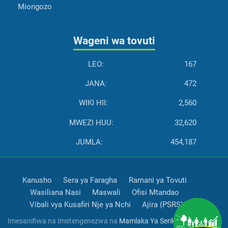
Miongozo
Wageni wa tovuti
LEO:
167
JANA:
472
WIKI HII:
2,560
MWEZI HUU:
32,620
JUMLA:
454,187
Kanusho
Sera ya Faragha
Ramani ya Tovuti
Wasiliana Nasi
Maswali
Ofisi Mtandao
Vibali vya Kusafiri Nje ya Nchi
Ajira (PSRS)
Imesanifiwa na Imetengenezwa na
Mamlaka Ya Serikali Mtandao