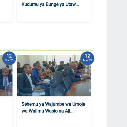
Kudumu ya Bunge ya Utaw...
12
12
Mar 25
Mar 25
Sehemu ya Wajumbe wa Umoja
wa Walimu Wasio na Aji...