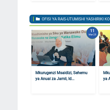
OFISI YA RAIS-UTUMISHI YASHIRIKI
11
Mar 25
Mkurugenzi Msaidizi, Sehemu
Mku
ya Anuai za Jamii, Id...
ya A