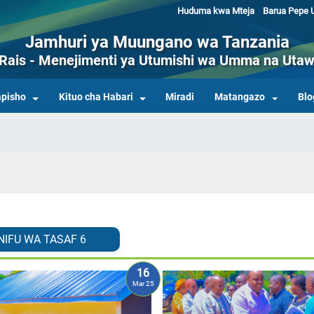
Huduma kwa Mteja
Barua Pepe U
Jamhuri ya Muungano wa Tanzania
a Rais - Menejimenti ya Utumishi wa Umma na Utaw
pisho
Kituo cha Habari
Miradi
Matangazo
Blo
NIFU WA TASAF
6
16
Mar 25