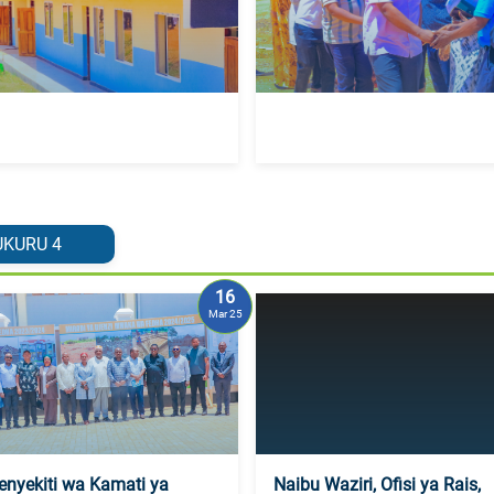
UKURU
4
16
Mar 25
nyekiti wa Kamati ya
Naibu Waziri, Ofisi ya Rais,