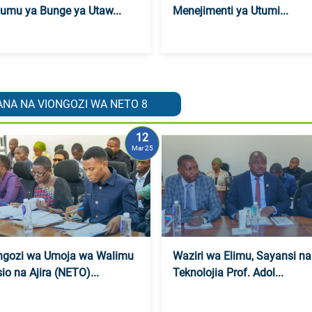
umu ya Bunge ya Utaw...
Menejimenti ya Utumi...
NA NA VIONGOZI WA NETO
8
12
Mar 25
ngozi wa Umoja wa Walimu
Waziri wa Elimu, Sayansi na
io na Ajira (NETO)...
Teknolojia Prof. Adol...