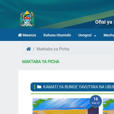
Ofisi y
Mwanzo
Kuhusu Utumishi
Uongozi
Macha
Maktaba ya Picha
MAKTABA YA PICHA
KAMATI YA BUNGE YAVUTIWA NA UBU
16
Mar 25