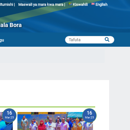
tumishi |
Maswali ya mara kwa mara |
Kiswahili
English
ala Bora
gu
16
16
Mar 25
Mar 25