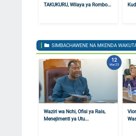
TAKUKURU, Wilaya ya Rombo...
Kud
SIMBACHAWENE NA MKENDA WAKUTA
12
Mar 25
Waziri wa Nchi, Ofisi ya Rais,
Vio
Menejimenti ya Utu...
Was