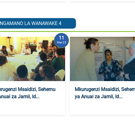
 KONGAMANO LA WANAWAKE
4
11
Mar 25
rugenzi Msaidizi, Sehemu
Mkurugenzi Msaidizi, Sehe
nuai za Jamii, Id...
ya Anuai za Jamii, Id...