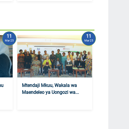
11
11
Mar 25
Mar 25
mu
Mtendaji Mkuu, Wakala wa
Maendeleo ya Uongozi wa...