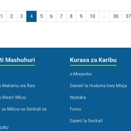
1
2
3
4
5
6
7
8
9
10
...
36
37
ti Mashuhuri
Kurasa za Karibu
e-Mrejesho
ya Makamu wa Rais
Dawati la Huduma kwa Mteja
ya Waziri Mkuu
Nyaraka
 za Mikoa na Serikali za
Fomu
Gazeti la Serikali
KURU