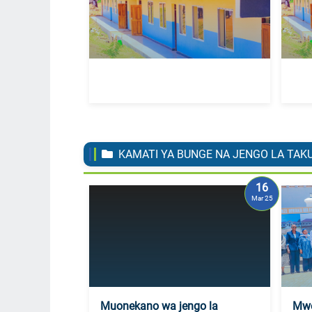
KAMATI YA BUNGE NA JENGO LA TAK
16
Mar 25
Muonekano wa jengo la
Mwe