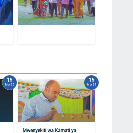
16
16
Mar 25
Mar 25
Mwenyekiti wa Kamati ya