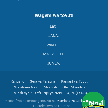
Wageni wa tovuti
LEO:
JANA:
WIKI HII:
MWEZI HUU:
JUMLA:
Kanusho
Sera ya Faragha
Ramani ya Tovuti
Wasiliana Nasi
Maswali
Ofisi Mtandao
Vibali vya Kusafiri Nje ya Nchi
Ajira (PSRS)
Imesanifiwa na Imetengenezwa na
Mamlaka Ya Serikali Mtandao
Huendeshwa na Utumishi